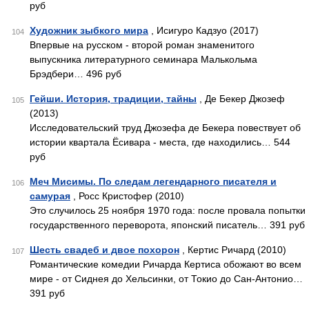
руб
Художник зыбкого мира
, Исигуро Кадзуо (2017)
104
Впервые на русском - второй роман знаменитого
выпускника литературного семинара Малькольма
Брэдбери… 496 руб
Гейши. История, традиции, тайны
, Де Бекер Джозеф
105
(2013)
Исследовательский труд Джозефа де Бекера повествует об
истории квартала Ёсивара - места, где находились… 544
руб
Меч Мисимы. По следам легендарного писателя и
106
самурая
, Росс Кристофер (2010)
Это случилось 25 ноября 1970 года: после провала попытки
государственного переворота, японский писатель… 391 руб
Шесть свадеб и двое похорон
, Кертис Ричард (2010)
107
Романтические комедии Ричарда Кертиса обожают во всем
мире - от Сиднея до Хельсинки, от Токио до Сан-Антонио…
391 руб