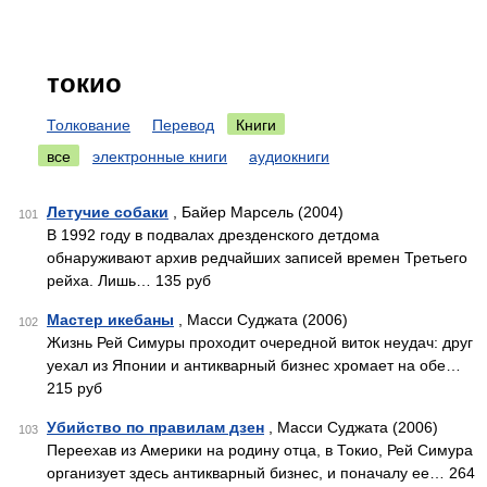
токио
Толкование
Перевод
Книги
все
электронные книги
аудиокниги
Летучие собаки
, Байер Марсель (2004)
101
В 1992 году в подвалах дрезденского детдома
обнаруживают архив редчайших записей времен Третьего
рейха. Лишь… 135 руб
Мастер икебаны
, Масси Суджата (2006)
102
Жизнь Рей Симуры проходит очередной виток неудач: друг
уехал из Японии и антикварный бизнес хромает на обе…
215 руб
Убийство по правилам дзен
, Масси Суджата (2006)
103
Переехав из Америки на родину отца, в Токио, Рей Симура
организует здесь антикварный бизнес, и поначалу ее… 264