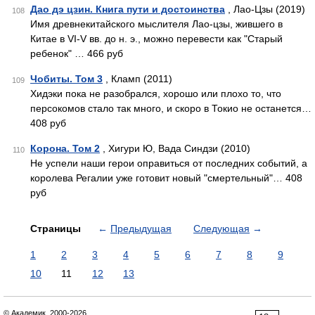
Дао дэ цзин. Книга пути и достоинства
, Лао-Цзы (2019)
108
Имя древнекитайского мыслителя Лао-цзы, жившего в
Китае в VI-V вв. до н. э., можно перевести как "Старый
ребенок" … 466 руб
Чобиты. Том 3
, Кламп (2011)
109
Хидэки пока не разобрался, хорошо или плохо то, что
персокомов стало так много, и скоро в Токио не останется…
408 руб
Корона. Том 2
, Хигури Ю, Вада Синдзи (2010)
110
Не успели наши герои оправиться от последних событий, а
королева Регалии уже готовит новый "смертельный"… 408
руб
Страницы
←
Предыдущая
Следующая
→
1
2
3
4
5
6
7
8
9
10
11
12
13
© Академик, 2000-2026